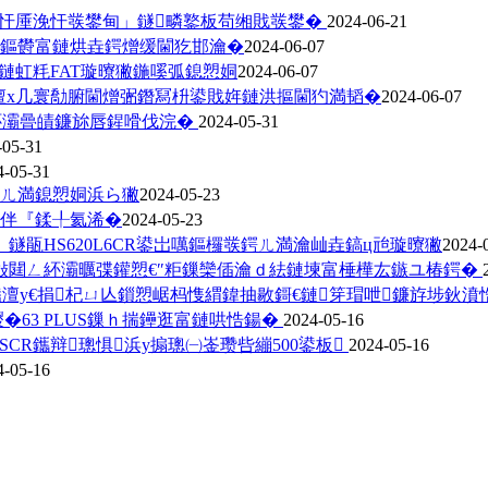
竷寮忓厜浼忓彂鐢甸」鐩疄鐜板苟缃戝彂鐢�
2024-06-21
唶鍙岀噧鏂欎富鏈烘垚鍔熷缓閫犵邯瀹�
2024-06-07
數鏈虹粍FAT璇曢獙鍦嗘弧鎴愬姛
2024-06-07
澶х几寰勪腑閫熷弻鐕冩枡鍙戝姩鏈洪摳閫犳満韬�
2024-06-07
紑灞曡皟鐮旀唇鍟嗗伐浣�
2024-05-31
-05-31
4-05-31
ㄦ満鎴愬姛浜ら獙
2024-05-23
鍙伴『鍒╀氦浠�
2024-05-23
鐩瓹HS620L6CR鍙岀噧鏂欏彂鍔ㄦ満瀹屾垚鎬ц兘璇曢獙
2024-
敮閮ㄥ紑灞曞弽鑵愬€″粔鏁欒偛瀹ｄ紶鏈堜富棰樺厷鏃ユ椿鍔�
澶у€捐杞ㄩ亾鎻愬崌杩愯緭鍏抽敭鎶€鏈笌瑁呭鐮斿埗鈥濆
�63 PLUS鏁ｈ揣鑸逛富鏈哄悎鍚�
2024-05-16
CR鑴辩璁惧浜у搧璁㈠崟瓒呰繃500鍙板
2024-05-16
4-05-16