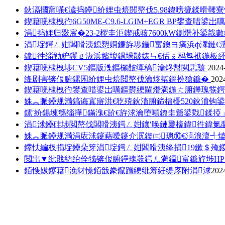
鈥滆摑甯嗏€濊捣鑸紒娌虫煷閲嶅伐5.98鍏嗙摝鍒嗗
鍥藉唴棣栧彴6G50ME-C9.6-LGIM+EGR BP鐢查
涓捣娌归敠宸�23-2椤圭洰鍥戒骇7600kW鍘熸补鍙戠
涓埞鍔ㄥ姏闆嗗洟鎴愬姛鐮斿埗鑷富鐭ヨ瘑浜ф潈鏈€
鍏徃缁勭粐钁ｇ洃浜嬪埌鍝堝皵婊ㄣ€佸ぇ杩炰袱鍦板
鍥藉唴棣栧埗CV5鏂版潗鏂欐皵缂稿瀹炵幇閲忎骇
2024
绛剧害锛佷腑鏍囷紒娌虫煷閲嶅伐瀹炵幇鏂扮獊鐮�
202
鍥藉唴棣栧彴鐢查唶鍙岀噧鏂欎綆閫熸満鍦ㄤ腑鑸瑰彂鍔
姝︽眽鑸规満鎬诲寘寤洪€犵殑鈥滀腑鍗楅櫌520鈥濆钩
鏍′紒鍚堜綔缁撶鏋溾€斺€斿浗瀹堕噸鐐圭爺鍙戣鍒掗」
涓浗鑸硅埗閲嶅伐闆嗗洟鍔ㄥ姏鑲′唤鏈夐檺鍏徃鍏氭
姝︽眽鑸规満涓庡浗鑳藉噯鑳介泦鍥㈢璁⑩€滈湶澶╃熆
鑻忕編杈捐埞鑸朵笌涓埞鍔ㄥ姏闆嗗洟绛捐19鏉＄殗鍐
閲岀▼纰戝紡绐佺牬锛佷腑鑸瑰彂鍔ㄦ満鑷富鐮斿埗HPS
銆愯妭鑳藉浼犲懆銆戠豢鑹蹭綆纰筹紝缇庝附涓浗
202