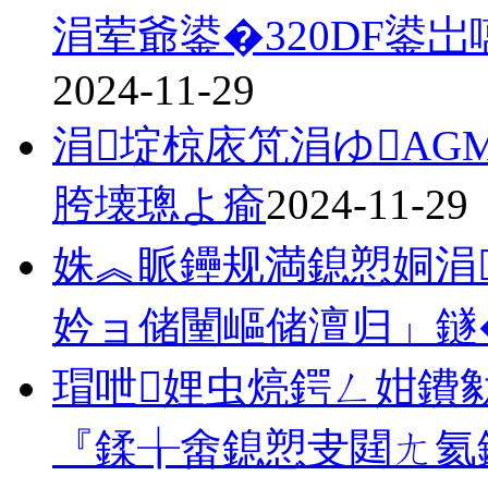
涓荤爺鍙�320DF鍙
2024-11-29
涓埞椋庡竼涓ゆAG
胯壊璁よ瘉
2024-11-29
姝︽眽鑸规満鎴愬姛涓
妗ョ储闉嶇储澶归」鐩
瑁呭娌虫煷鍔ㄥ姏鐨
『鍒╁畬鎴愬叏閮ㄤ氦