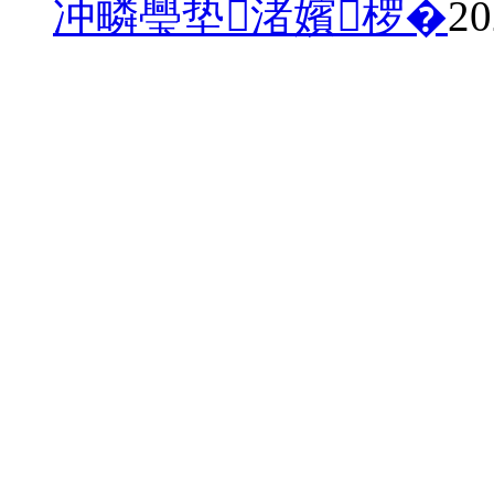
冲疄璺垫渚嬪椤�
20