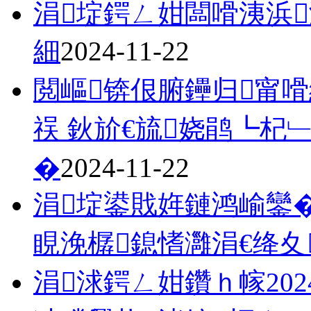
涓埞鍔ㄥ姏闆嗗洟浜浉
細
2024-11-22
閲嶇锛佷腑鑸归甯嗗
祦 鈥斺€旈娆鹃┗杞
�
2024-11-22
涓埞鍙戝姩鏈鸿崳鑾�
睍浼樼鎴愭灉涓€绛夊
涓浗鍔ㄥ姏鑽ｈ幏20