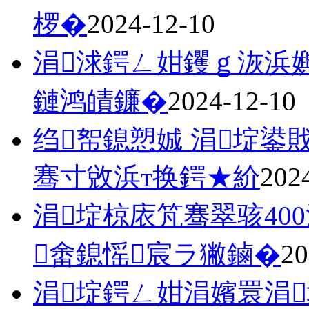
椤�
2024-12-10
涓浗鍔ㄥ姏钁ｇ洃浜
鏈鸿皟鐮�
2024-12-10
绉帤鎴愬娍 涓埞
骞寸敓浜т换鍔★紒
202
涓埞椋庡竼骞翠骇40
畬鎴愮宸ラ獙鏀�
20
涓埞鍔ㄥ姏涓嬪睘涓