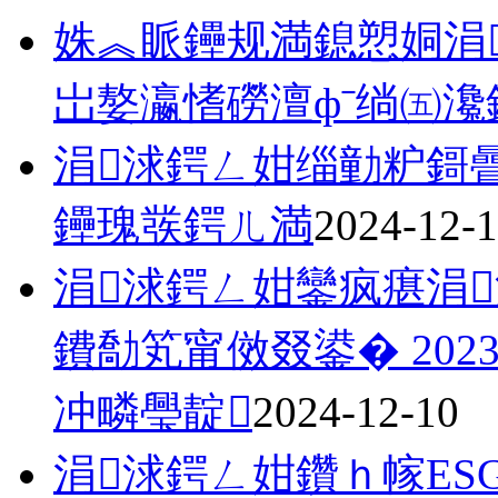
姝︽眽鑸规満鎴愬姛涓
岀嫯瀛愭磱澶фˉ绱㈤
涓浗鍔ㄥ姏缁勭粐鎶
鑸瑰彂鍔ㄦ満
2024-12-
涓浗鍔ㄥ姏鑾疯瘎涓
鐨勪笂甯傚叕鍙� 20
冲疄璺靛
2024-12-10
涓浗鍔ㄥ姏鑽ｈ幏ES