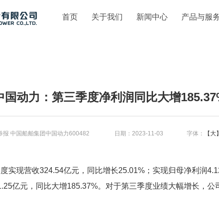
首页
关于我们
新闻中心
产品与服
中国动力：第三季度净利润同比大增185.37
券报 中国船舶集团中国动力600482 日期：2023-11-03 字体：
【大
收324.54亿元，同比增长25.01%；实现归母净利润4.1
利润1.25亿元，同比大增185.37%。对于第三季度业绩大幅增