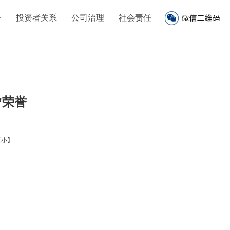
务
投资者关系
公司治理
社会责任
”荣誉
【小】