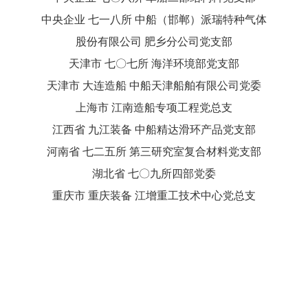
中央企业 七一八所 中船（邯郸）派瑞特种气体
股份有限公司 肥乡分公司党支部
天津市 七〇七所 海洋环境部党支部
天津市 大连造船 中船天津船舶有限公司党委
上海市 江南造船专项工程党总支
江西省 九江装备 中船精达滑环产品党支部
河南省 七二五所 第三研究室复合材料党支部
湖北省 七〇九所四部党委
重庆市 重庆装备 江增重工技术中心党总支