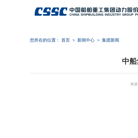
您所在的位置：
首页
>
新闻中心
>
集团新闻
中船
来源