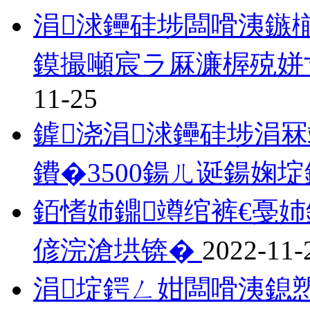
涓浗鑸硅埗闆嗗洟鏃
鏌撮噸宸ラ厤濂楃殑姘
11-25
鎼浇涓浗鑸硅埗涓
鐨�3500鍚ㄦ诞鍚婅
銆愭姉鐤竴绾裤€戞姉
偐浣滄垬锛�
2022-11-
涓埞鍔ㄥ姏闆嗗洟鎴愬