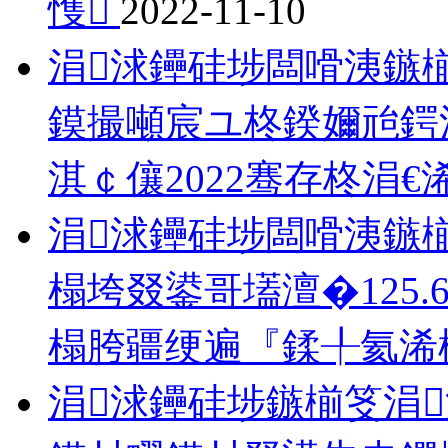
愯
2022-11-10
涓浗鑸硅埗闆嗗洟鏃
鏌撮噸宸ユ柊鍨嬭兘鍔
淇￠儴2022骞存柊涓€浠
涓浗鑸硅埗闆嗗洟鏃
榻垮叕鍙哥壒澶�125
榻胯疆绠遍『鍒╀氦浠樼
涓浗鑸硅埗鏃椾笅涓