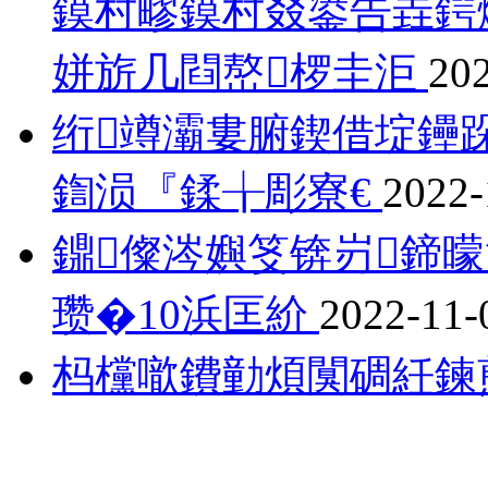
鏌村疁鏌村叕鍙告垚鍔
姘旂几閰嶅椤圭洰
20
绗竴灞婁腑鍥借埞鑸
鍧涢『鍒╁彫寮€
2022-
鐤儏涔嬩笅锛岃鍗
瓒�10浜匡紒
2022-11-
杩欓噷鐨勭煩闃碉紝鍊