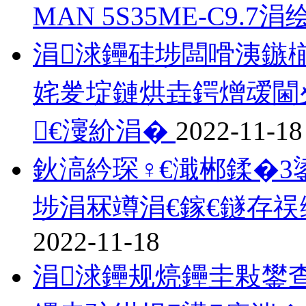
MAN 5S35ME-C9.7涓
涓浗鑸硅埗闆嗗洟鏃
姹夎埞鏈烘垚鍔熷叆閫
€濅紒涓�
2022-11-18
鈥滈紟琛♀€濈郴鍒�
埗涓冧竴涓€鎵€鐩存祦
2022-11-18
涓浗鑸规煷鑸圭敤鐢