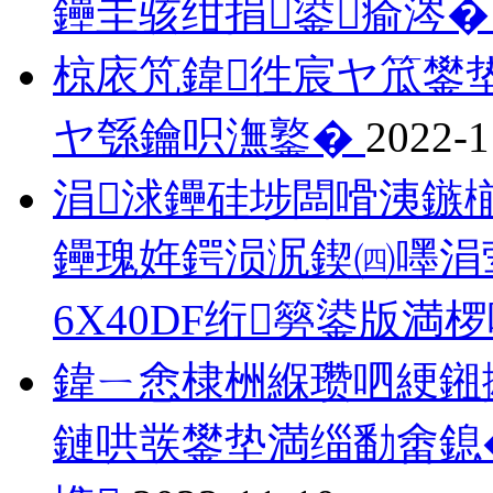
鑸圭骇绀捐鍙瘉涔
椋庡竼鍏徃宸ヤ笟鐢
ヤ綔鑰呮潕鐜�
2022-1
涓浗鑸硅埗闆嗗洟鏃
鑸瑰姩鍔涢泦鍥㈣嚜涓
6X40DF绗簩鍙版
鍏ㄧ悆棣栦緥瓒呬綆鎺掓
鏈哄彂鐢垫満缁勫畬鎴�